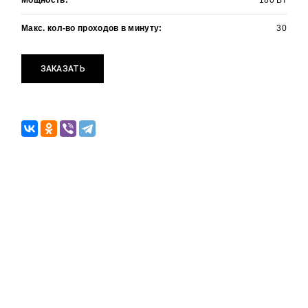
Мощность:
180 Вт
Макс. кол-во проходов в минуту:
30
Хочу получать информацию об
акциях и специальных предложениях
ЗАКАЗАТЬ
РАССЧИТАТЬ СТОИМОСТЬ