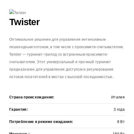
Twister
Оптимальное решение для управления интенсивным
пешеходным потоком, в том числе с проксимити-считывателем.
Twister — турникет-трипод со встроенным проксимити-
считывателем. Этот универсальный и прочный турникет
предназначен для управления доступом и регулирования
потоков посетителей в местах с высокой посещаемостью.
+
ЗАЯВКА НА РАСЧЕТ
Страна происхождения:
Италия
Оставьте контактные данные и мы
перезвоним в течении
15 минут
Гарантия:
3 года
Потребление в режиме ожидания:
8 Вт