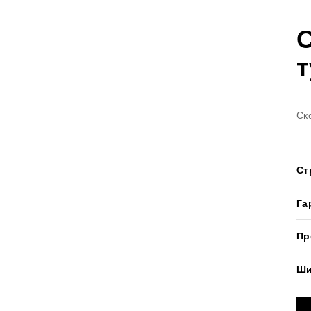
С
т
Ск
Ст
Га
+
Пр
ЗАЯВКА НА РАСЧЕТ
Ши
Оставьте контактные данные и мы
перезвоним в течении
15 минут