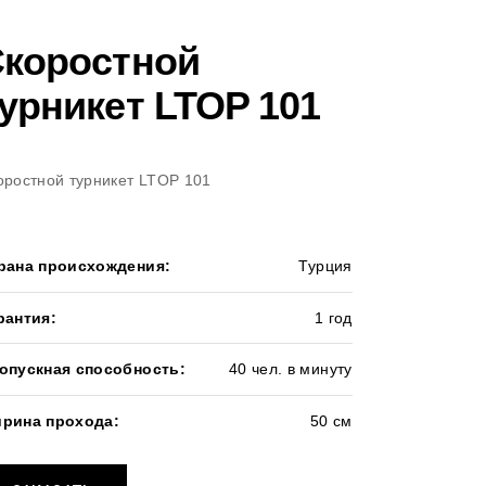
коростной
урникет LTOP 101
оростной турникет LTOP 101
рана происхождения:
Турция
рантия:
1 год
опускная способность:
40 чел. в минуту
рина прохода:
50 см