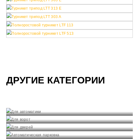
ДРУГИЕ КАТЕГОРИИ
Для автоматики
Для ворот
Смотреть
Для дверей
Смотреть
Автоматическая парковка
Смотреть
Автоблокираторы
Смотреть
Антитараны
Смотреть