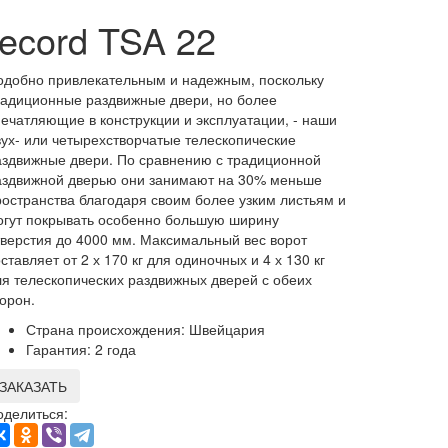
record TSA 22
одобно привлекательным и надежным, поскольку
радиционные раздвижные двери, но более
печатляющие в конструкции и эксплуатации, - наши
вух- или четырехстворчатые телескопические
аздвижные двери. По сравнению с традиционной
аздвижной дверью они занимают на 30% меньше
ространства благодаря своим более узким листьям и
огут покрывать особенно большую ширину
тверстия до 4000 мм. Максимальный вес ворот
ставляет от 2 х 170 кг для одиночных и 4 х 130 кг
ля телескопических раздвижных дверей с обеих
орон.
Страна происхождения:
Швейцария
Гарантия:
2 года
ЗАКАЗАТЬ
оделиться: