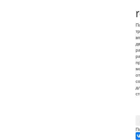
П
т
в
д
р
р
п
м
о
со
д
ст
П