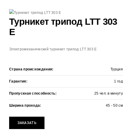
Турникет трипод LTT 303
E
Электромеханический турникет трипод LTT 303 E
Страна происхождения:
Турция
Гарантия:
1 год
+
ЗАЯВКА НА РАСЧЕТ
Пропускная способность:
25 чел. в минуту
Оставьте контактные данные и мы
перезвоним в течении
15 минут
Ширина прохода:
45 - 50 см
ЗАКАЗАТЬ