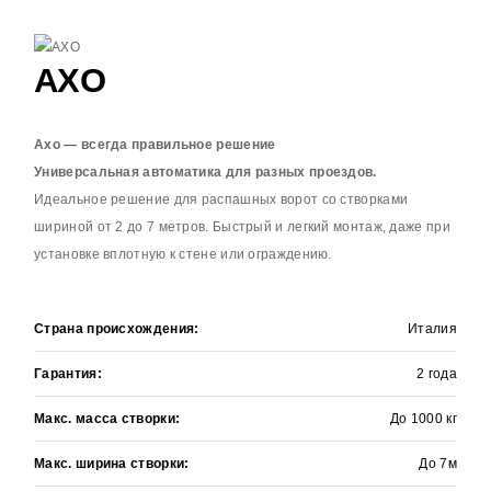
AXO
Axo — всегда правильное решение
Универсальная автоматика для разных проездов.
Идеальное решение для распашных ворот со створками
шириной от 2 до 7 метров. Быстрый и легкий монтаж, даже при
установке вплотную к стене или ограждению.
+
ЗАЯВКА НА РАСЧЕТ
Страна происхождения:
Италия
Оставьте контактные данные и мы
Гарантия:
2 года
перезвоним в течении
15 минут
Макс. масса створки:
До 1000 кг
Макс. ширина створки:
До 7м