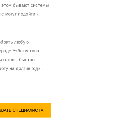
и этом бывают системы
е могут подойти к
Хочу получать информацию об акциях и
Хочу получать информацию об акциях и
специальных предложениях
специальных предложениях
добрать любую
РАССЧИТАТЬ СТОИМОСТЬ
РАССЧИТАТЬ СТОИМОСТЬ
ороде Узбекистана.
ы готовы быстро
оту на долгие годы.
ЗВАТЬ СПЕЦИАЛИСТА