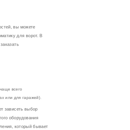
остей, вы можете
матику для ворот. В
 заказать
+
+
ЗАЯВКА НА РАСЧЕТ
ЗАЯВКА НА РАСЧЕТ
чаще всего
Оставьте контактные данные и мы
Оставьте контактные данные и мы
х или для гаражей).
15 минут
15 минут
перезвоним в течении
перезвоним в течении
ет зависеть выбор
того оборудования
вления, который бывает