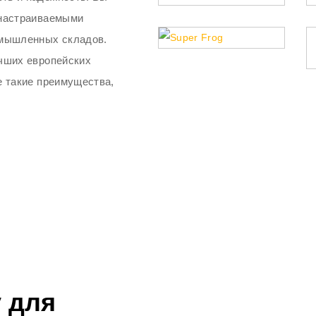
 настраиваемыми
омышленных складов.
учших европейских
е такие преимущества,
 для