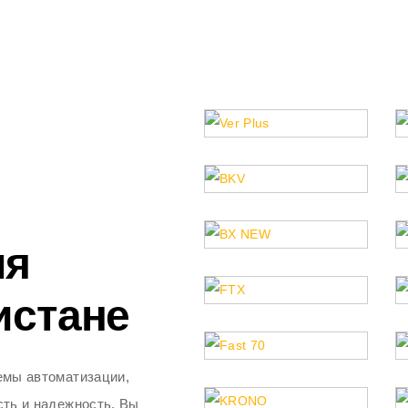
ля
истане
емы автоматизации,
ть и надежность. Вы