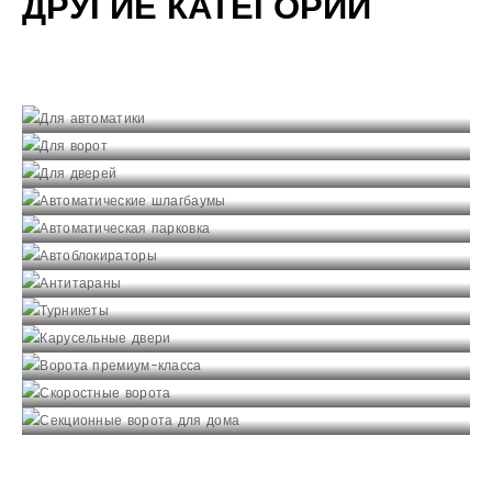
ДРУГИЕ КАТЕГОРИИ
Для автоматики
Для ворот
Смотреть
Для дверей
Смотреть
Автоматические шлагбаумы
Смотреть
Автоматическая парковка
Смотреть
Автоблокираторы
Смотреть
Антитараны
Смотреть
Турникеты
Смотреть
Карусельные двери
Смотреть
Ворота премиум-класса
Смотреть
Скоростные ворота
Смотреть
Секционные ворота для дома
Смотреть
Смотреть